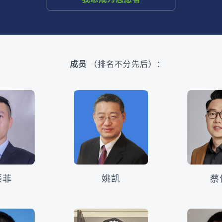
成员
（排名不分先后）：
辰菲
姚凯
蔡