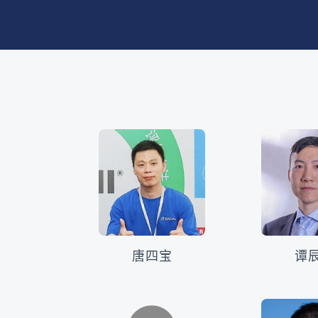
唐四宝
谭