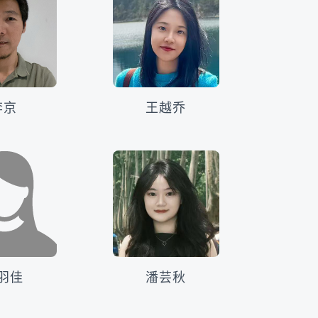
李京
王越乔
羽佳
潘芸秋