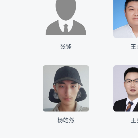
张锋
王
杨皓然
王