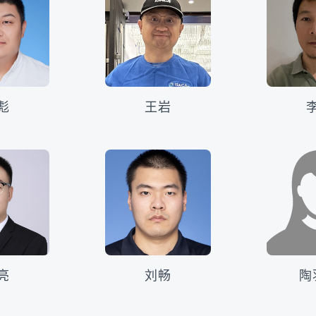
彪
王岩
亮
刘畅
陶