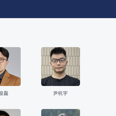
俊磊
尹杭宇